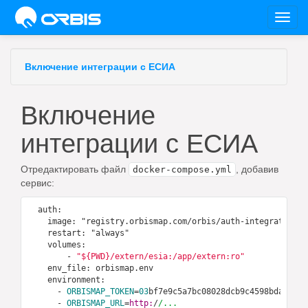
Toggl
navig
Включение интеграции с ЕСИА
Включение
интеграции с ЕСИА
Отредактировать файл
, добавив
docker-compose.yml
сервис:
  auth:

    image: "registry.orbismap.com/orbis/auth-integrations:0
    restart: "always"

    volumes:

        -
"${PWD}/extern/esia:/app/extern:ro"
    env_file: orbismap.env

    environment:

      -
ORBISMAP_TOKEN
=
03
bf7e9c5a7bc08028dcb9c4598bdad973e
      -
ORBISMAP_URL
=
http:
/