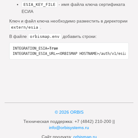
- имя файла ключа сертификата
ESIA_KEY_FILE
ЕСИА
Ключ и файл ключа необходимо разместить в директории
.
extern/esia
В файле
добавить строки:
orbismap.env
INTEGRATION_ESIA=
True
INTEGRATION_ESIA_URL=
<ORBISMAP HOSTNAME>/auth/v1/esia/
© 2026 ORBIS
Техническая поддержка: +7 (4842) 210-200 ||
info@orbisystems.ru
Сайт продукта:
orbismap.ru