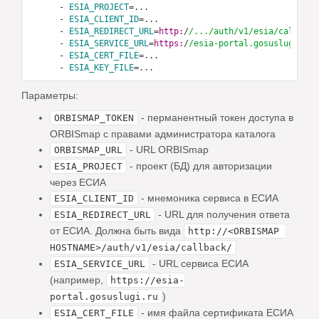
      -
ESIA_PROJECT
      -
ESIA_CLIENT_ID
      -
ESIA_REDIRECT_URL
=
http:
/
/.../auth
/v1/esia
/callback
      -
ESIA_SERVICE_URL
=
https:
/
      -
ESIA_CERT_FILE
      -
ESIA_KEY_FILE
Параметры:
- перманентный токен доступа в
ORBISMAP_TOKEN
ORBISmap с правами администратора каталога
- URL ORBISmap
ORBISMAP_URL
- проект (БД) для авторизации
ESIA_PROJECT
через ЕСИА
- мнемоника сервиса в ЕСИА
ESIA_CLIENT_ID
- URL для получения ответа
ESIA_REDIRECT_URL
от ЕСИА. Должна быть вида
http://<ORBISMAP 
HOSTNAME>/auth/v1/esia/callback/
- URL сервиса ЕСИА
ESIA_SERVICE_URL
(например,
https://esia-
)
portal.gosuslugi.ru
- имя файла сертификата ЕСИА
ESIA_CERT_FILE