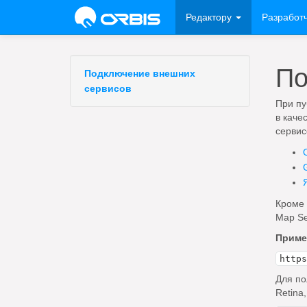
Редактору
Разработ
По
Подключение внешних
сервисов
При пу
в каче
сервис
Кроме 
Map Se
Приме
https
Для по
Retina