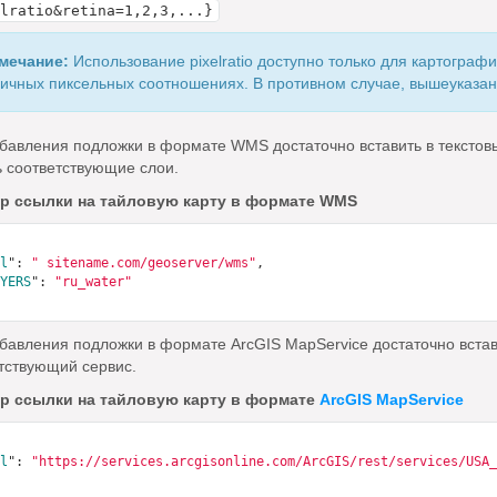
lratio&retina=1,2,3,...}
мечание:
Использование pixelratio доступно только для картограф
ичных пиксельных соотношениях. В противном случае, вышеуказан
бавления подложки в формате WMS достаточно вставить в текстов
ь соответствующие слои.
р ссылки на тайловую карту в формате WMS
l
": 
" sitename.com/geoserver/wms"
,

YERS
": 
"ru_water"
бавления подложки в формате ArcGIS MapService достаточно встави
тствующий сервис.
р ссылки на тайловую карту в формате
ArcGIS MapService
l
": 
"https://services.arcgisonline.com/ArcGIS/rest/services/USA_