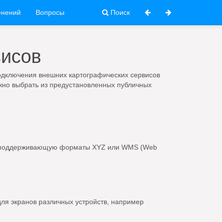
енений
Вопросы
Поиск
висов
одключения внешних картографических сервисов
но выбрать из предустановленных публичных
ту, поддерживающую форматы XYZ или WMS (Web
 для экранов различных устройств, например