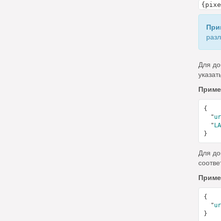
{pixe
При
разл
Для до
указат
Приме
{

  "
ur
  "
LA
Для до
соотве
Приме
{

  "
ur