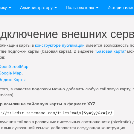
чику
Администратору
Пользователю
История изм
дключение внешних сер
бликации карты в
конструкторе публикаций
имеется возможность п
стве подложки карты (базовая карта). В виджете
"Базовая карта"
мож
ов:
OpenStreetMap
,
Google Map
,
Яндекс.Карты
.
того, в качестве подложки можно добавить любую тайловую кар
rvices).
р ссылки на тайловую карты в формате XYZ
://tiledir.sitename.com/tiles?x={x}&y={y}&z={z}
лучения тайлов в различных пиксельных соотношениях (pixelratio)
, к вышеуказанной ссылке добавляется следующая конструкция: