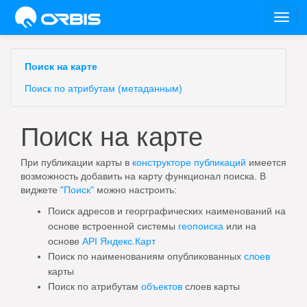
Toggl
navig
Поиск на карте
Поиск по атрибутам (метаданным)
Поиск на карте
При публикации карты в
конструкторе публикаций
имеется
возможность добавить на карту функционал поиска. В
виджете
"Поиск"
можно настроить:
Поиск адресов и георграфических наименований на
основе встроенной системы
геопоиска
или на
основе
API Яндекс.Карт
Поиск по наименованиям опубликованных
слоев
карты
Поиск по атрибутам
объектов
слоев карты