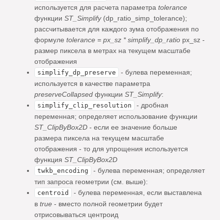
используется для расчета параметра
tolerance
функции
ST_Simplify
(dp_ratio_simp_tolerance);
расcчитывается для каждого зума отображения по
формуле
tolerance = px_sz * simplify_dp_ratio
px_sz -
размер пиксела в метрах на текущем масштабе
отображения
- булева переменная;
simplify_dp_preserve
используется в качестве параметра
preserveCollapsed
функции
ST_Simplify
:
- дробная
simplify_clip_resolution
переменная; определяет использование функции
ST_ClipByBox2D
- если ее значение больше
размера пиксела на текущем масштабе
отображения - то для упрощения используется
функция
ST_ClipByBox2D
- булева переменная; определяет
twkb_encoding
тип запроса геометрии (см. выше):
- булева переменная, если выставлена
centroid
в
true
- вместо полной геометрии будет
отрисовываться центроид