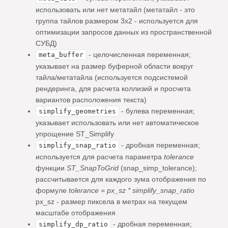
использовать или нет метатайл (метатайл - это
группа тайлов размером 3х2 - используется для
оптимизации запросов данных из пространственной
СУБД)
- целочисленная переменная;
meta_buffer
указывает на размер буферной области вокруг
тайла/метатайла (используется подсистемой
рендеринга, для расчета коллизий и просчета
вариантов расположения текста)
- булева переменная;
simplify_geometries
указывает использовать или нет автоматическое
упрощение ST_Simplify
- дробная переменная;
simplify_snap_ratio
используется для расчета параметра
tolerance
функции
ST_SnapToGrid
(snap_simp_tolerance);
расcчитывается для каждого зума отображения по
формуле
tolerance = px_sz * simplify_snap_ratio
px_sz - размер пиксела в метрах на текущем
масштабе отображения
- дробная переменная;
simplify_dp_ratio