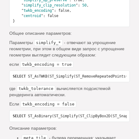
    "
simplify_clip_resolution
": 
50
,

    "
twkb_encoding
": 
false
,

    "
centroid
": 
false
Общее описание параметров:
Параметры
- отвечают за упрощение
simplify_*
геометрии, при этом в общем виде запрос с упрощение
геометрии выглядит следующим образом:
если
twkb_encoding = true
SELECT
 ST_AsTWKB(ST_Simplify(ST_RemoveRepeatedPoints(ST_Cl
где
вычисляется подсистемой
twkb_tolerance
рендеринга автоматически.
Если
twkb_encoding = false
SELECT
 ST_AsBinary(ST_Simplify(ST_ClipByBox2D(ST_SnapToGri
Описание параметров:
- булева переменная; указывает
meta_tile