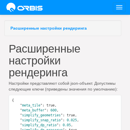
Toggl
navig
Расширенные настройки рендеринга
Расширенные
настройки
рендеринга
Настройки представляют собой json-объект. Допустимы
следующие ключи (приведены значения по умолчанию):
{

    "
meta_tile
": 
true
,

    "
meta_buffer
": 
600
,

    "
simplify_geometries
": 
true
,

    "
simplify_snap_ratio
": 
0.025
,

    "
simplify_dp_ratio
": 
0.05
,

    "
simplify_dp_preserve
": 
true
,
