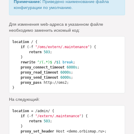
Примечание:
Приведено наименование файла
конфигурации по умолчанию.
Для изменения web-адреса в указанном файле
необходимо заменить искомый код:
location
 / {

if
 (-f 
"/oms/extern/.maintenance"
) {

return
503
;

    }

rewrite
 ^/(.*)$
 /
$1
break
;

proxy_connect_timeout
6000s
;

proxy_read_timeout
6000s
;

proxy_send_timeout
6000s
;

proxy_pass
http://oms2
;

На следующий:
location
 = /admin/ {

if
 (-f 
"/extern/.maintenance"
) {

return
503
;

    }

proxy_set_header
 Host <demo.orbismap.ru>;
