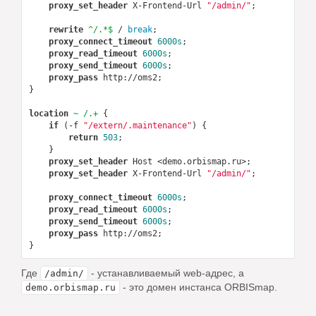
proxy_set_header
 X-Frontend-Url 
"/admin/"
;

rewrite
 ^/.*$
 / 
break
;

proxy_connect_timeout
6000s
;

proxy_read_timeout
6000s
;

proxy_send_timeout
6000s
;

proxy_pass
http://oms2
;

}

location
~ /.+
 {

if
 (-f 
"/extern/.maintenance"
) {

return
503
;

    }

proxy_set_header
 Host <demo.orbismap.ru>;

proxy_set_header
 X-Frontend-Url 
"/admin/"
;

proxy_connect_timeout
6000s
;

proxy_read_timeout
6000s
;

proxy_send_timeout
6000s
;

proxy_pass
http://oms2
;

Где
- устанавливаемый web-адрес, а
/admin/
- это домен инстанса ORBISmap.
demo.orbismap.ru