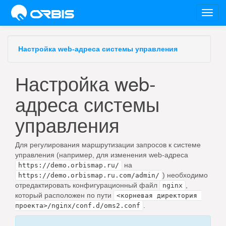
Toggl
navig
Настройка web-адреса системы управления
Настройка web-
адреса системы
управления
Для регулирования маршрутизации запросов к системе
управления (например, для изменения web-адреса
на
https://demo.orbismap.ru/
) необходимо
https://demo.orbismap.ru.com/admin/
отредактировать конфигурационный файл
,
nginx
который расположен по пути
<корневая директория 
.
проекта>/nginx/conf.d/oms2.conf